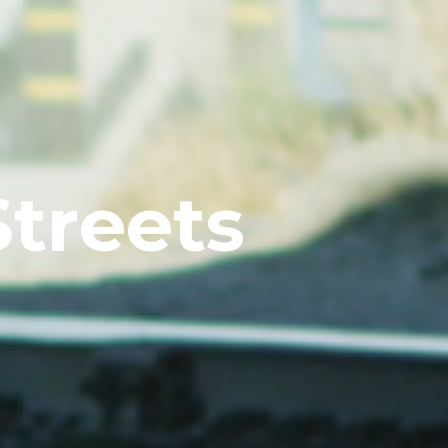
S
t
r
e
e
t
s