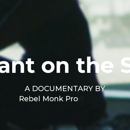
a
n
t
o
n
t
h
e
A
D
O
C
U
M
E
N
T
A
R
Y
B
Y
R
e
b
e
l
M
o
n
k
P
r
o
d
u
c
t
i
o
n
s