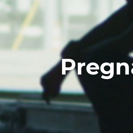
P
r
e
g
n