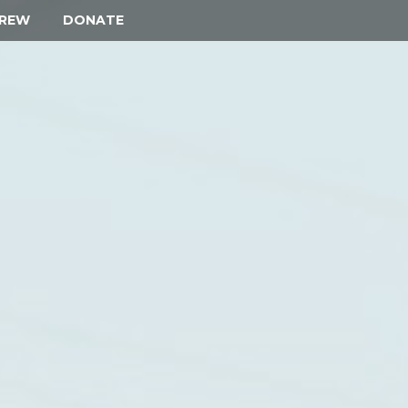
REW
DONATE